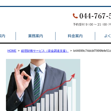
HOME
経理財務サービス（資金調達支援）
b44699c74dcbf7999fefe51