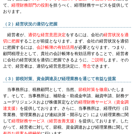
て、
経理財務部門の役割
を担うべく、経理財務サービスを提供して
おります。
（２）経営状況の適切な把握
経営者が、
適切な経営意思決定
をするには、会社の
経営状況を適
切に把握
することが前提となります。まず、会社の経営状況を適切
に把握するには、
会計帳簿の有効活用
が必要となります。つまり、
顧問税理士として、貴社の会計帳簿を有効活用することで、経営者
に会社の経営状況を適切に把握できるように、
ご説明
します。その
上で、経営者は、適切な経営意思決定に、
専念
できます。
（３）節税対策、資金調達及び経理業務を通じて有益な提案
当事務所は、税務顧問として、当然、
節税対策を徹底
いたしま
す。そして、当事務所は、補助金・助成金申請、融資申請、財務デ
ューデリジェンスおよび株価算定などの
経理財務サービス（資金調
達支援）
を提供しております。さらに、当事務所は、経理代行（日
常業務、管理業務および連結決算・開示など）により経理業務に関
して
経理財務サービス（経営改善支援）
を提供しております。した
がって、経営者に対して、節税、資金調達および経理業務に関して
有益な提案を積極的
に行います。