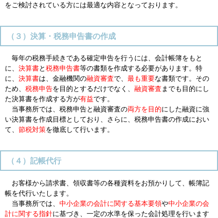
をご検討されている方には最適な内容となっております。
（３）決算・税務申告書の作成
毎年の税務手続きである確定申告を行うには、会計帳簿をもと
に、
決算書
と
税務申告書
等の書類を作成する必要があります。特
に、
決算書
は、金融機関の
融資審査
で、
最も重要
な書類です。その
ため、
税務申告
を目的とするだけでなく、
融資審査
までも目的にし
た決算書を作成する方が
有益
です。
当事務所では、税務申告と融資審査の
両方を目的
にした融資に強
い決算書を作成目標としており、さらに、税務申告書の作成におい
て、
節税対策
を徹底して行います。
（４）記帳代行
お客様から請求書、領収書等の各種資料をお預かりして、帳簿記
帳を代行いたします。
当事務所では、
中小企業の会計に関する基本要領
や
中小企業の会
計に関する指針
に基づき、一定の水準を保った会計処理を行います