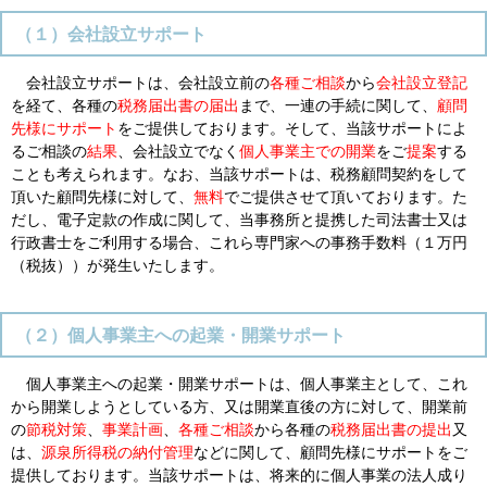
（１）会社設立サポート
会社設立サポートは、会社設立前の
各種ご相談
から
会社設立登記
を経て、各種の
税務届出書の届出
まで、一連の手続に関して、
顧問
先様にサポート
をご提供しております。そして、当該サポートによ
るご相談の
結果
、会社設立でなく
個人事業主での開業
をご
提案
する
ことも考えられます。なお、当該サポートは、税務顧問契約をして
頂いた顧問先様に対して、
無料
でご提供させて頂いております。た
だし、電子定款の作成に関して、当事務所と提携した司法書士又は
行政書士をご利用する場合、これら専門家への事務手数料（１万円
（税抜））が発生いたします。
（２）個人事業主への起業・開業サポート
個人事業主への起業・開業サポートは、個人事業主として、これ
から開業しようとしている方、又は開業直後の方に対して、開業前
の
節税対策
、
事業計画
、
各種ご相談
から各種の
税務届出書の提出
又
は、
源泉所得税の納付管理
などに関して、顧問先様にサポートをご
提供しております。当該サポートは、将来的に個人事業の法人成り