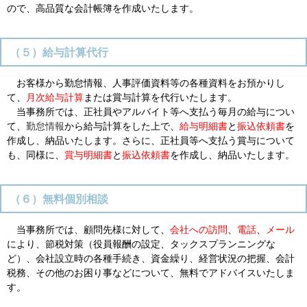
ので、高品質な会計帳簿を作成いたします。
（５）給与計算代行
お客様から勤怠情報、人事評価資料等の各種資料をお預かりし
て、
月次給与計算
または賞与計算を代行いたします。
当事務所では、正社員やアルバイト等へ支払う毎月の給与につい
て、
勤怠情報
から給与計算をした上で、
給与明細書
と
振込依頼書
を
作成し、納品いたします。さらに、正社員等へ支払う賞与について
も、同様に、
賞与明細書
と
振込依頼書
を作成し、納品いたします。
（６）無料個別相談
当事務所では、顧問先様に対して、
会社への訪問
、
電話
、
メール
により、節税対策（役員報酬の設定、タックスプランニングな
ど）、会社設立時の各種手続き、資金繰り、経営状況の把握、会計
税務、その他のお困り事などについて、無料でアドバイスいたしま
す。