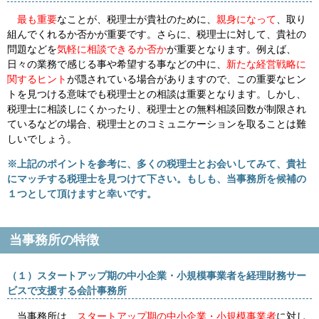
最も重要
なことが、税理士が貴社のために、
親身になって
、取り
組んでくれるか否かが重要です。さらに、税理士に対して、貴社の
問題などを
気軽に相談できるか否か
が重要となります。例えば、
日々の業務で感じる事や希望する事などの中に、
新たな経営戦略に
関するヒント
が隠されている場合がありますので、この重要なヒン
トを見つける意味でも税理士との相談は重要となります。しかし、
税理士に相談しにくかったり、税理士との無料相談回数が制限され
ているなどの場合、税理士とのコミュニケーションを取ることは難
しいでしょう。
※上記のポイントを参考に、多くの税理士とお会いしてみて、貴社
にマッチする税理士を見つけて下さい。もしも、当事務所を候補の
１つとして頂けますと幸いです。
当事務所の特徴
（１）スタートアップ期の中小企業・小規模事業者を経理財務サー
ビスで支援する会計事務所
当事務所は、
スタートアップ期の中小企業・小規模事業者
に対し