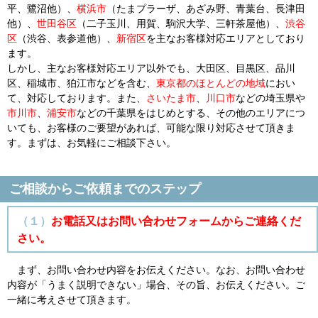
平、鷺沼他）、
横浜市
（たまプラーザ、あざみ野、青葉台、長津田
他）、
世田谷区
（二子玉川、用賀、駒沢大学、三軒茶屋他）、
渋谷
区
（渋谷、表参道他）、
新宿区
を主なお客様対応エリアとしており
ます。
しかし、主なお客様対応エリア以外でも、大田区、目黒区、品川
区、稲城市、狛江市などを含む、
東京都のほとんどの地域
におい
て、対応しております。また、
さいたま市
、
川口市
などの埼玉県や
市川市
、
浦安市
などの千葉県をはじめとする、その他のエリアにつ
いても、お客様のご要望があれば、可能な限り対応させて頂きま
す。まずは、お気軽にご相談下さい。
ご相談からご依頼までのステップ
（１）
お電話又はお問い合わせフォームからご連絡くだ
さい。
まず、お問い合わせ内容をお伝えください。なお、お問い合わせ
内容が「うまく説明できない」場合、その旨、お伝えください。ご
一緒に考えさせて頂きます。