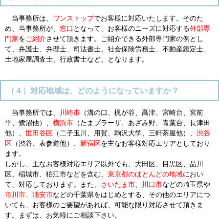
当事務所は、
ワンストップ
でお客様に対応いたします。そのた
め、当事務所が、
窓口
となって、お客様のニーズに対応する
外部専
門家
を
ご紹介
させて頂きます。ご紹介できる外部専門家の例とし
て、弁護士、弁理士、司法書士、社会保険労務士、不動産鑑定士、
土地家屋調査士、行政書士など、となります。
（４）対応地域は、どのようになっていますか？
当事務所では、
川崎市
（溝の口、梶が谷、高津、宮崎台、宮前
平、鷺沼他）、
横浜市
（たまプラーザ、あざみ野、青葉台、長津田
他）、
世田谷区
（二子玉川、用賀、駒沢大学、三軒茶屋他）、
渋谷
区
（渋谷、表参道他）、
新宿区
を主なお客様対応エリアとしており
ます。
しかし、主なお客様対応エリア以外でも、大田区、目黒区、品川
区、稲城市、狛江市などを含む、
東京都のほとんどの地域
におい
て、対応しております。また、
さいたま市
、
川口市
などの埼玉県や
市川市
、
浦安市
などの千葉県をはじめとする、その他のエリアにつ
いても、お客様のご要望があれば、可能な限り対応させて頂きま
す。まずは、お気軽にご相談下さい。