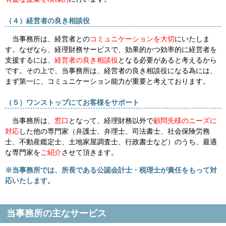
（４）経営者の良き相談役
当事務所は、経営者との
コミュニケーションを大切
にいたしま
す。なぜなら、経理財務サービスで、効果的かつ効率的に経営者を
支援するには、
経営者の良き相談役
となる必要があると考えるから
です。その上で、当事務所は、経営者の良き相談役になる為には、
まず第一に、コミュニケーション能力が重要と考えております。
（５）ワンストップにてお客様をサポート
当事務所は、
窓口
となって、経理財務以外で
顧問先様のニーズに
対応
した他の専門家（弁護士、弁理士、司法書士、社会保険労務
士、不動産鑑定士、土地家屋調査士、行政書士など）のうち、最適
な専門家を
ご紹介
させて頂きます。
※当事務所では、所長である公認会計士・税理士が責任をもって対
応いたします。
当事務所の主なサービス