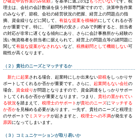
び確定申告作業のみ
依頼
」を基準に選ぶのは
もったいない
です。税
理士は、会社の会計数値を扱う外部専門家ですので、決算申告作業
のみならず、節税、会社の経営状況の把握、経営上の問題点の指
摘、資金繰りなどに関して、
有益な提案を積極的
にしてくれるか否
かが重要です。特に、「顧問料の安さ」のみで判断すると、担当者
の対応が非常に遅くなる傾向にあり、さらに会計事務所から経験の
浅い無資格者を担当者に据えられて、経営上の問題点等の諸問題に
関して
有益な提案がなされない
など、
税務顧問として機能しない
可
能性が高くなります。
（２）貴社のニーズとマッチするか
新たに起業
される場合、起業時にしか出来ない
節税
をしっかりサ
ポートしてくれるか否かが重要です。さらに、
起業間もない会社
の
場合、
資金繰り
が問題となりますので、資金調達をしっかりサポー
トしてくれるか否かが重要となります。つまり、
貴社の置かれてい
る状況
を踏まえて、
税理士のサポート
が
貴社のニーズ
に
マッチする
か否か
を見極める必要があります。一先ず、貴社のニーズと税理士
のサポートで
ミスマッチ
が起きますと、
税理士への不満
が発生する
原因
になってしまいます。
（３）コミュニケーションが取り易いか