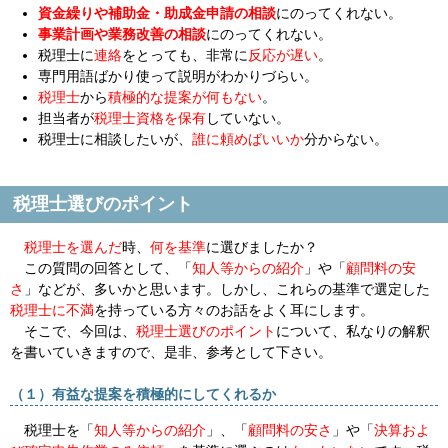
資金繰りや補助金・助成金申請の相談
にのってくれない。
事業計画や業務改善の相談
にのってくれない。
税理士に
連絡
をとっても、非常に
反応が遅い
。
専門用語ばかり使って説明がわかりづらい。
税理士
から
積極的な提案が何もない
。
担当者が
税理士資格を保有
していない。
税理士に相談したいが、
誰に頼めばいいか
分からない。
税理士選びのポイント
税理士を選んだ
時、
何を基準
に選びましたか？
この質問の回答として、「
知人等からの紹介
」や「
顧問料の安
さ
」などが、多いかと思います。しかし、これらの基準で選定した
税理士に不満
を持っている方々のお話をよく耳にします。
そこで、今回は、
税理士選びのポイント
について、私なりの解釈
を書いていきますので、是非、参考として下さい。
（１）有益な提案を積極的にしてくれるか
税理士を「
知人等からの紹介
」、「
顧問料の安さ
」や「
決算およ