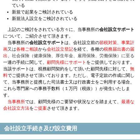
ている
新規で起業をご検討されている
新規法人設立をご検討されている
上記のご検討をされている方々に、当事務所の
会社設立サポート
について、ご紹介させて頂きます。
当事務所の
会社設立サポート
は、会社設立前の
節税対策、事業計
画
又は
各種ご相談
から
会社設立登記
を経て、各種の
税務届出書の届
出
、
社会保険（健康保険、厚生年金、雇用保険、労働保険）に至る
一連の手続に関して、
顧問先様にサポート
をご提供しております。
当該サポートは、税務顧問契約をして頂いた顧問先様に対して、
無
料
でご提供させて頂いております。ただし、電子定款の作成に関し
て、当事務所と提携した司法書士又は行政書士をご利用する場合、
これら専門家への事務手数料（１万円（税抜））が発生いたしま
す。
当事務所
では、顧問先様のご要望や状況などを踏まえて、
最適な
会社設立方法
を
ご提案
させて頂きます。
会社設立手続き及び設立費用