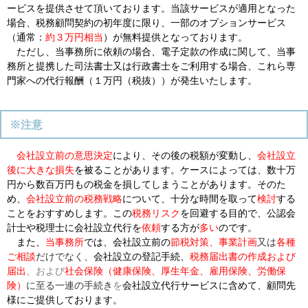
ービスを提供させて頂いております。当該サービスが適用となった
場合、税務顧問契約の初年度に限り、一部のオプションサービス
（通常：
約３万円相当
）が無料提供となっております。
ただし、当事務所に依頼の場合、電子定款の作成に関して、当事
務所と提携した司法書士又は行政書士をご利用する場合、これら専
門家への代行報酬（１万円（税抜））が発生いたします。
※注意
会社設立前の意思決定
により、その後の税額が変動し、
会社設立
後に大きな損失
を被ることがあります。ケースによっては、数十万
円から数百万円もの税金を損してしまうことがあります。そのた
め、
会社設立前の税務戦略
について、十分な時間を取って
検討
する
ことをおすすめします。この
税務リスク
を回避する目的で、公認会
計士や税理士に会社設立代行を
依頼
する方が
多い
のです。
また、
当事務所
では、会社設立前の
節税対策、事業計画
又は
各種
ご相談
だけでなく、
会社設立の登記手続、
税務届出書の作成および
届出
、および
社会保険（健康保険、厚生年金、雇用保険、労働保
険）
に至る一連の手続き
を
会社設立代行サービスに含めて、顧問先
様にご提供しております。