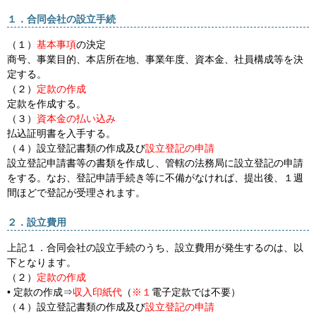
１．合同会社の設立手続
（１）
基本事項
の決定
商号、事業目的、本店所在地、事業年度、資本金、社員構成等を決
定する。
（２）
定款の作成
定款を作成する。
（３）
資本金の払い込み
払込証明書を入手する。
（４）設立登記書類の作成及び
設立登記の申請
設立登記申請書等の書類を作成し、管轄の法務局に設立登記の申請
をする。なお、登記申請手続き等に不備がなければ、提出後、１週
間ほどで登記が受理されます。
２．設立費用
上記１．合同会社の設立手続のうち、設立費用が発生するのは、以
下となります。
（２）
定款の作成
• 定款の作成⇒
収入印紙代
（
※１
電子定款では不要）
（４）設立登記書類の作成及び
設立登記の申請