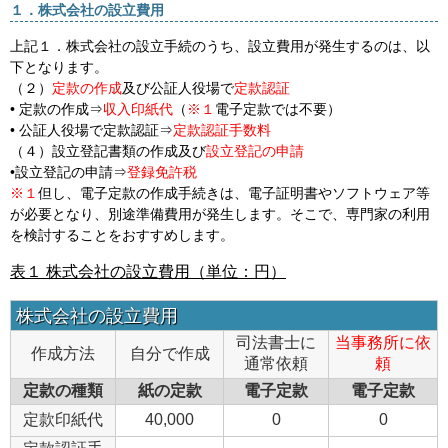
１．株式会社の設立費用
上記１．株式会社の設立手続のうち、設立費用が発生するのは、以
下となります。
（２）
定款の作成
及び公証人役場で
定款認証
• 定款の作成⇒
収入印紙代
（
※１
電子定款では不要）
• 公証人役場で定款認証⇒
定款認証手数料
（４）設立登記書類の作成及び
設立登記の申請
•設立登記の申請⇒
登録免許税
※１
但し、電子定款の作成手続きは、電子証明書やソフトウェア等
が必要となり、別途準備費用が発生します。そこで、専門家の利用
を検討することをおすすめします。
表１ 株式会社の設立費用（単位：円）
株式会社の設立費用
司法書士に
当事務所に依
作成方法
自分で作成
通常依頼
頼
定款の種類
紙の定款
電子定款
電子定款
定款印紙代
40,000
0
0