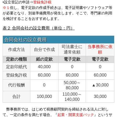
•設立登記の申請⇒
登録免許税
※１
但し、電子定款の作成手続きは、電子証明書やソフトウェア等
が必要となり、別途準備費用が発生します。そこで、専門家の利用
を検討することをおすすめします。
表２ 合同会社の設立費用（単位：円）
合同会社の設立費用
司法書士に
当事務所に依
作成方法
自分で作成
通常依頼
頼
定款の種類
紙の定款
電子定款
電子定款
定款印紙代
40,000
0
0
登録免許税
60,000
60,000
60,000
50,000～
代行報酬
0
▲30,000
80,000
110,000～
合計
100,000
30,000
140,000
弊事務所では、はじめて税務顧問契約を締結される法人に対し
て、一定の条件を満たす場合、『
起業・開業支援パック
』というサ