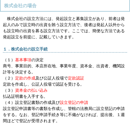
株式会社の場合
株式会社の設立方法には、発起設立と募集設立があり、前者は発
起人のみで設立時の出資を賄う設立方法で、後者は発起人以外から
も設立時の出資を募る設立方法です。ここでは、簡便な方法である
発起設立を前提に、記載していきます。
１．株式会社の設立手続
（１）
基本事項
の決定
商号、事業目的、本店所在地、事業年度、資本金、出資者、機関設
計等を決定する。
（２）
定款の作成
及び公証人役場で
定款認証
定款を作成し、公証人役場で認証を受ける。
（３）
資本金の払い込み
払込証明書を入手する。
（４）設立登記書類の作成及び
設立登記の申請
設立登記申請書等の書類を作成し、管轄の法務局に設立登記の申請
をする。なお、登記申請手続き等に不備がなければ、提出後、１週
間ほどで登記が受理されます。