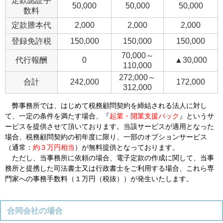
定款認証手
50,000
50,000
50,000
数料
定款謄本代
2,000
2,000
2,000
登録免許税
150,000
150,000
150,000
70,000～
代行報酬
0
▲30,000
110,000
272,000～
合計
242,000
172,000
312,000
弊事務所では、はじめて税務顧問契約を締結される法人に対し
て、一定の条件を満たす場合、『
起業・開業支援パック
』というサ
ービスを提供させて頂いております。当該サービスが適用となった
場合、税務顧問契約の初年度に限り、一部のオプションサービス
（通常：
約３万円相当
）が無料提供となっております。
ただし、当事務所に依頼の場合、電子定款の作成に関して、当事
務所と提携した司法書士又は行政書士をご利用する場合、これら専
門家への事務手数料（１万円（税抜））が発生いたします。
合同会社の場合