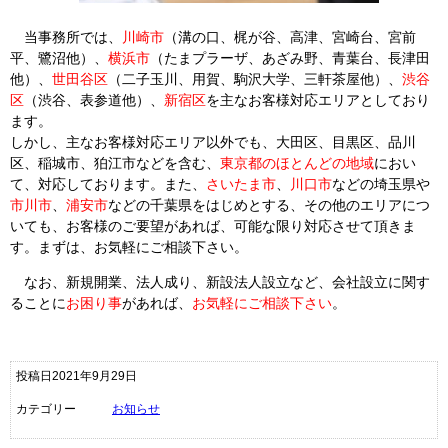
当事務所では、
川崎市
（溝の口、梶が谷、高津、宮崎台、宮前
平、鷺沼他）、
横浜市
（たまプラーザ、あざみ野、青葉台、長津田
他）、
世田谷区
（二子玉川、用賀、駒沢大学、三軒茶屋他）、
渋谷
区
（渋谷、表参道他）、
新宿区
を主なお客様対応エリアとしており
ます。
しかし、主なお客様対応エリア以外でも、大田区、目黒区、品川
区、稲城市、狛江市などを含む、
東京都のほとんどの地域
におい
て、対応しております。また、
さいたま市
、
川口市
などの埼玉県や
市川市
、
浦安市
などの千葉県をはじめとする、その他のエリアにつ
いても、お客様のご要望があれば、可能な限り対応させて頂きま
す。まずは、お気軽にご相談下さい。
なお、新規開業、法人成り、新設法人設立など、会社設立に関す
ることに
お困り事
があれば、
お気軽にご相談下さい
。
投稿日2021年9月29日
カテゴリー
お知らせ