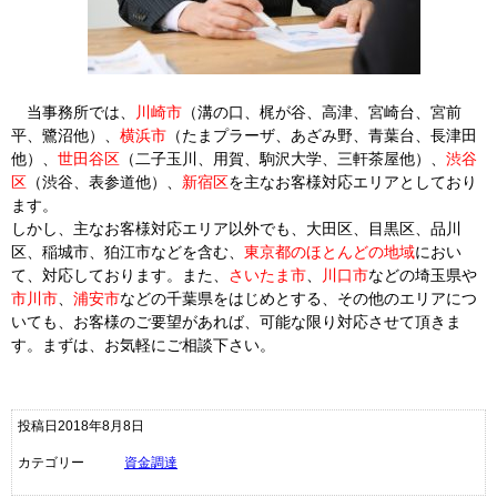
当事務所では、
川崎市
（溝の口、梶が谷、高津、宮崎台、宮前
平、鷺沼他）、
横浜市
（たまプラーザ、あざみ野、青葉台、長津田
他）、
世田谷区
（二子玉川、用賀、駒沢大学、三軒茶屋他）、
渋谷
区
（渋谷、表参道他）、
新宿区
を主なお客様対応エリアとしており
ます。
しかし、主なお客様対応エリア以外でも、大田区、目黒区、品川
区、稲城市、狛江市などを含む、
東京都のほとんどの地域
におい
て、対応しております。また、
さいたま市
、
川口市
などの
埼玉県や
市川市
、
浦安市
などの千葉県をはじめとする、その他のエリアにつ
いても、お客様のご要望があれば、可能な限り対応させて頂きま
す。まずは、お気軽にご相談下さい。
投稿日2018年8月8日
カテゴリー
資金調達