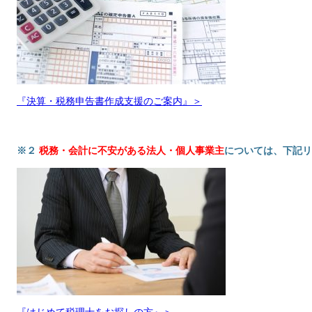
『決算・税務申告書作成支援のご案内』＞
※２
税務・会計に不安がある
法人・個人事業主
については、下記リ
『はじめて税理士をお探しの方』＞