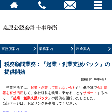
事務所案内
業務案内
料金案内
税務顧問業務：『起業・創業支援パック』の
提供開始
投稿日2016年4月1日
当事務所では、
起業・創業して間もない会社
が、低予算で
会計情
報を有効活用
して、会社経営を軌道に乗せることを
サポート
するべ
く、『
起業・創業支援パック
』の提供を開始いたしました。
当該ページは、下記リンクを参照してください。