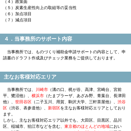
（４）政策面
（５）炭素生産性向上の取組等の妥当性
（６）加点項目
（７）減点項目
４．当事務所のサポート内容
当事務所では、ものづくり補助金申請サポートの内容として、申
請書のドラフト作成及びチェック業務をご提供しております。
主なお客様対応エリア
当事務所では、
川崎市
（溝の口、梶が谷、高津、宮崎台、宮前
平、鷺沼他）、
横浜市
（たまプラーザ、あざみ野、青葉台、長津田
他）、
世田谷区
（二子玉川、用賀、駒沢大学、三軒茶屋他）、
渋谷
区
（渋谷、表参道他）、
新宿区
を主なお客様対応エリアとしており
ます。
しかし、主なお客様対応エリア以外でも、大田区、目黒区、品川
区、稲城市、狛江市などを含む、
東京都のほとんどの地域
におい