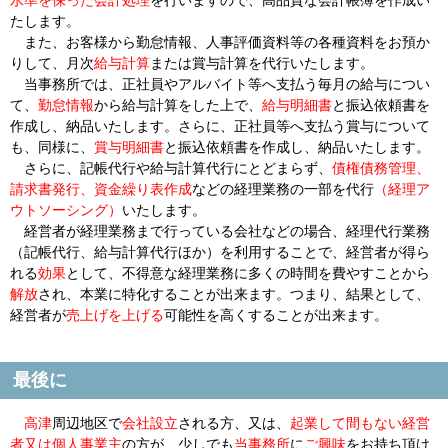
水準を保った会計処理
を行いますので、高品質な会計帳簿を作成い
たします。
また、お客様から勤怠情報、人事評価資料等の各種資料をお預か
りして、月次
給与計算
または賞与計算を代行いたします。
当事務所では、正社員やアルバイト等へ支払う毎月の給与につい
て、
勤怠情報
から給与計算をした上で、
給与明細書
と振込依頼書を
作成し、納品いたします。さらに、正社員等へ支払う賞与について
も、同様に、
賞与明細書
と振込依頼書を作成し、納品いたします。
さらに、記帳代行や給与計算代行にとどまらず、
債権債務管理、
請求書発行、資金繰り表作成
などの経理業務の一部を代行
（経理ア
ウトソーシング）
いたします。
経営者が経理業務まで行っている会社などの場合、経理代行業務
（記帳代行、給与計算代行ほか）を利用することで、経営者が得ら
れる
効果
として、
不得意
な経理業務に多くの時間を費やすことから
解放
され、本業に
特化
することが出来ます。つまり、結果として、
経営者が
売上げを上げる
可能性を高くすることが出来ます。
最後に
高津
周辺地区
で
会社設立
される
方、又は、
起業して間もない経営
者又は個人事業主
の方が、少しでも
当事務所
に
ご興味
をお持ち頂け