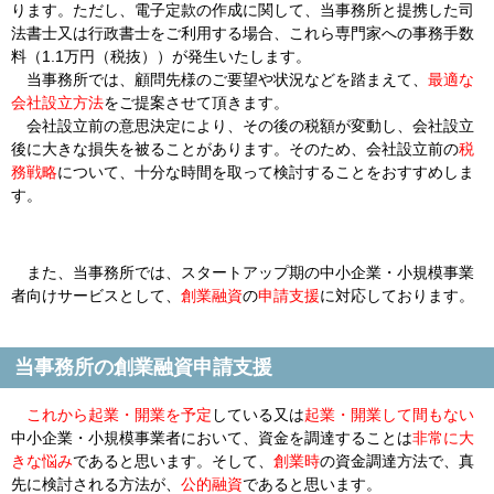
ります。ただし、電子定款の作成に関して、当事務所と提携した司
法書士又は行政書士をご利用する場合、これら専門家への事務手数
料（1.1万円（税抜））が発生いたします。
当事務所では、顧問先様のご要望や状況などを踏まえて、
最適な
会社設立方法
をご提案させて頂きます。
会社設立前の意思決定により、その後の税額が変動し、会社設立
後に大きな損失を被ることがあります。そのため、会社設立前の
税
務戦略
について、十分な時間を取って検討することをおすすめしま
す。
また、当事務所では、スタートアップ期の中小企業・小規模事業
者向けサービスとして、
創業融資
の
申請支援
に対応しております。
当事務所の創業融資申請支援
これから起業・開業を予定
している又は
起業・開業して間もない
中小企業・小規模事業者において、資金を調達することは
非常に大
きな悩み
であると思います。そして、
創業時
の資金調達方法で、真
先に検討される方法が、
公的融資
であると思います。