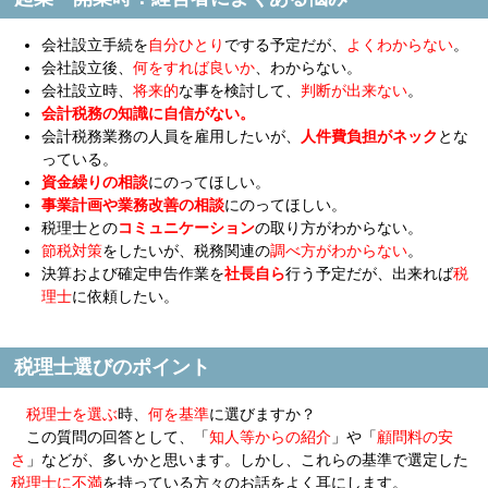
会社設立手続を
自分ひとり
でする予定だが、
よくわからない
。
会社設立後、
何をすれば良いか
、わからない。
会社設立時、
将来的
な事を検討して、
判断が出来ない
。
会計税務の知識に自信がない。
会計税務業務の人員を雇用したいが、
人件費負担がネック
とな
っている。
資金繰りの相談
にのってほしい。
事業計画や業務改善の相談
にのってほしい。
税理士との
コミュニケーション
の取り方がわからない。
節税対策
をしたいが、税務関連の
調べ方がわからない
。
決算および確定申告作業を
社長自ら
行う予定だが、出来れば
税
理士
に依頼したい。
税理士選びのポイント
税理士を選ぶ
時、
何を基準
に選びますか？
この質問の回答として、「
知人等からの紹介
」や「
顧問料の安
さ
」などが、多いかと思います。しかし、これらの基準で選定した
税理士に不満
を持っている方々のお話をよく耳にします。