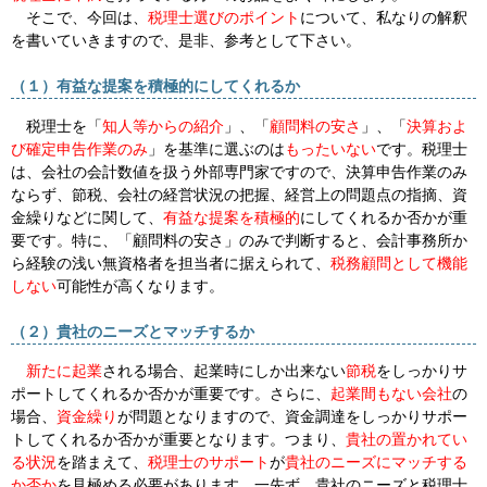
そこで、今回は、
税理士選びのポイント
について、私なりの解釈
を書いていきますので、是非、参考として下さい。
（１）有益な提案を積極的にしてくれるか
税理士を「
知人等からの紹介
」、「
顧問料の安さ
」、「
決算およ
び確定申告作業のみ
」を基準に選ぶのは
もったいない
です。税理士
は、会社の会計数値を扱う外部専門家ですので、決算申告作業のみ
ならず、節税、会社の経営状況の把握、経営上の問題点の指摘、資
金繰りなどに関して、
有益な提案を積極的
にしてくれるか否かが重
要です。特に、「顧問料の安さ」のみで判断すると、会計事務所か
ら経験の浅い無資格者を担当者に据えられて、
税務顧問として機能
しない
可能性が高くなります。
（２）貴社のニーズとマッチするか
新たに起業
される場合、起業時にしか出来ない
節税
をしっかりサ
ポートしてくれるか否かが重要です。さらに、
起業間もない会社
の
場合、
資金繰り
が問題となりますので、
資金調達
をしっかりサポー
トしてくれるか否かが重要となります。つまり、
貴社の置かれてい
る状況
を踏まえて、
税理士のサポート
が
貴社のニーズにマッチする
か否か
を見極める必要があります。一先ず、貴社のニーズと税理士