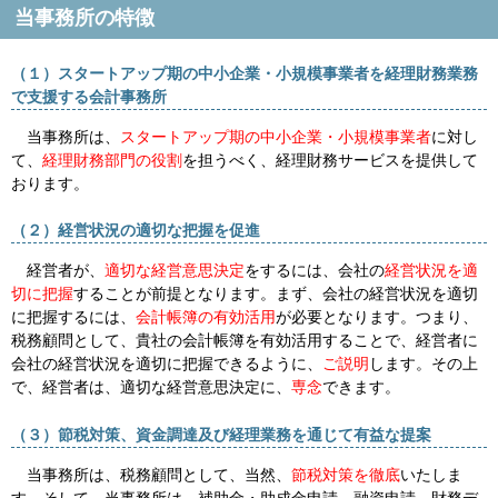
当事務所の特徴
（１）スタートアップ期の中小企業・小規模事業者を経理財務業務
で支援する会計事務所
当事務所は、
スタートアップ期の中小企業・小規模事業者
に対し
て、
経理財務部門の役割
を担うべく、経理財務サービスを提供して
おります。
（２）経営状況の適切な把握を促進
経営者が、
適切な経営意思決定
をするには、会社の
経営状況を適
切に把握
することが前提となります。まず、会社の経営状況を適切
に把握するには、
会計帳簿の有効活用
が必要となります。つまり、
税務顧問として、貴社の会計帳簿を有効活用することで、経営者に
会社の経営状況を適切に把握できるように、
ご説明
します。その上
で、経営者は、適切な経営意思決定に、
専念
できます。
（３）節税対策、資金調達及び経理業務を通じて
有益な提案
当事務所は、税務顧問として、当然、
節税対策を徹底
いたしま
す。そして、当事務所は、補助金・助成金申請、融資申請、財務デ