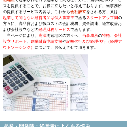
スを提供することで、お役に立ちたいと考えております。当事務所
の提供するサービス内容は、これから
会社設立
をされる方、又は、
起業して間もない経営者又は個人事業主
である
スタートアップ期
の
方々に、高品質および低コストの会計税務、資金調達、経営改善お
よび会社設立などの
経理財務サービス
であります。
当ページにより、
高津
周辺地区の方々へ、
当事務所
の
特徴
、
会社
設立サポート
、
創業融資申請支援
や
記帳代行及び経理代行
（経理ア
ウトソーシング）
について、お伝えさせて頂きます。
起業・開業時：経営者によくある悩み