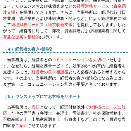
ューデリジェンスおよび株価算定などの
経理財務サービス（資金調
達支援）
を提供しております。さらに、当事務所は、経理代行（日
常業務、管理業務および連結決算・開示など）により経理業務に関
して
経理財務サービス（経営改善支援）
を提供しております。した
がって、経営者に対して、節税、資金調達および経理業務に関して
有益な提案を積極的
に行います。
（４）経営者の良き相談役
当事務所は、経営者との
コミュニケーションを大切
にいたしま
す。なぜなら、経理財務サービスで、効果的かつ効率的に経営者を
支援するには、
経営者の良き相談役
となる必要があると考えるから
です。その上で、当事務所は、経営者の良き相談役になる為には、
まず第一に、コミュニケーション能力が重要と考えております。
（５）ワンストップにてお客様をサポート
当事務所は、
窓口
となって、経理財務以外
でお客様のニーズに対
応
した他の専門家（弁護士、弁理士、司法書士、社会保険労務士、
不動産鑑定士、土地家屋調査士、行政書士など）のうち、最適な専
門家を
ご紹介
させて頂きます。