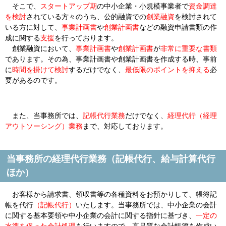
そこで、
スタートアップ期
の中小企業・小規模事業者で
資金調達
を検討
されている方々のうち、公的融資での
創業融資
を検討されて
いる方に対して、
事業計画書
や
創業計画書
などの融資申請書類の作
成に関する
支援
を行っております。
創業融資において、
事業計画書
や
創業計画書
が
非常に重要な書類
であります。その為、事業計画書や創業計画書を作成する時、
事前
に
時間を掛けて検討
するだけでなく、
最低限のポイントを抑える
必
要があるのです。
また、当事務所では、
記帳代行業務
だけでなく、
経理代行
（経理
アウトソーシング）
業務
まで、対応しております。
当事務所の経理代行業務（記帳代行、給与計算代行
ほか）
お客様から請求書、領収書等の各種資料をお預かりして、帳簿記
帳を代行
（記帳代行）
いたします。当事務所では、
中小企業の会計
に関する基本要領
や
中小企業の会計に関する指針
に基づき、
一定の