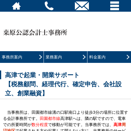
事務所案内
業務案内
料金案内
高津で起業・開業サポート
【税務顧問、経理代行、確定申告、会社設
立、創業融資】
当事務所は、田園都市線溝の口駅南口より徒歩3分の場所に位置す
る会計事務所です。
田園都市線
高津駅へは、隣の駅ですので、電車
での所要時間が
数分程度
で移動が可能です。当事務所では、
高津
周
辺地区
で起業される方や起業して間もない方に、当事務所のサービ