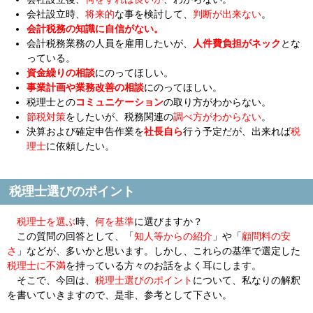
会社設立時、
将来的
な事を検討して、
判断が出来ない
。
会計税務の知識に自信がない。
会計税務業務の人員を雇用したいが、
人件費負担がネック
とな
っている。
資金繰りの相談
にのってほしい。
事業計画や業務改善の相談
にのってほしい。
税理士との
コミュニケーション
の取り方がわからない。
節税対策
をしたいが、税務関連の
調べ方がわからない
。
決算および確定申告作業を
社長自ら
行う予定だが、出来れば
税
理士
に依頼したい。
税理士選びのポイント
税理士を選ぶ
時、
何を基準
に選びますか？
この質問の回答として、「
知人等からの紹介
」や「
顧問料の安
さ
」などが、多いかと思います。しかし、これらの基準で選定した
税理士に不満
を持っている方々のお話をよく耳にします。
そこで、今回は、
税理士選びのポイント
について、私なりの解釈
を書いていきますので、是非、参考として下さい。