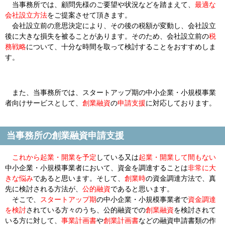
当事務所では、顧問先様のご要望や状況などを踏まえて、
最適な
会社設立方法
をご提案させて頂きます。
会社設立前の意思決定により、その後の税額が変動し、会社設立
後に大きな損失を被ることがあります。そのため、会社設立前の
税
務戦略
について、十分な時間を取って検討することをおすすめしま
す。
また、当事務所では、スタートアップ期の中小企業・小規模事業
者向けサービスとして、
創業融資
の
申請支援
に対応しております。
当事務所の創業融資申請支援
これから起業・開業を予定
している又は
起業・開業して間もない
中小企業・小規模事業者において、資金を調達することは
非常に大
きな悩み
であると思います。そして、
創業時
の資金調達方法で、真
先に検討される方法が、
公的融資
であると思います。
そこで、
スタートアップ期
の中小企業・小規模事業者で
資金調達
を検討
されている方々のうち、公的融資での
創業融資
を検討されて
いる方に対して、
事業計画書
や
創業計画書
などの融資申請書類の作