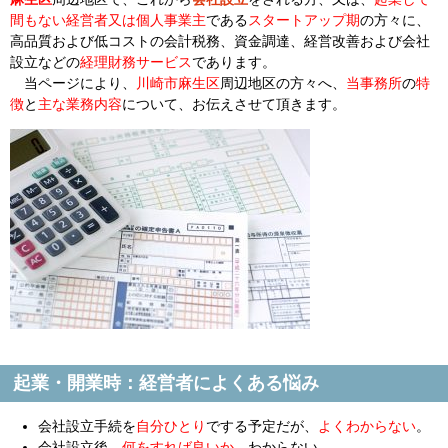
間もない経営者又は個人事業主
である
スタートアップ期
の方々に、
高品質および低コストの会計税務、資金調達、経営改善および会社
設立などの
経理財務サービス
であります。
当ページにより、
川崎市麻生区
周辺地区の方々へ、
当事務所
の
特
徴
と
主な業務内容
について、お伝えさせて頂きます。
起業・開業時：経営者によくある悩み
会社設立手続を
自分ひとり
でする予定だが、
よくわからない
。
会社設立後、
何をすれば良いか
、わからない。