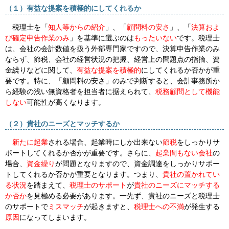
（１）有益な提案を積極的にしてくれるか
税理士を「
知人等からの紹介
」、「
顧問料の安さ
」、「
決算およ
び確定申告作業のみ
」を基準に選ぶのは
もったいない
です。税理士
は、会社の会計数値を扱う外部専門家ですので、決算申告作業のみ
ならず、節税、会社の経営状況の把握、経営上の問題点の指摘、資
金繰りなどに関して、
有益な提案を積極的
にしてくれるか否かが重
要です。特に、「顧問料の安さ」のみで判断すると、会計事務所か
ら経験の浅い無資格者を担当者に据えられて、
税務顧問として機能
しない
可能性が高くなります。
（２）貴社のニーズとマッチするか
新たに起業
される場合、起業時にしか出来ない
節税
をしっかりサ
ポートしてくれるか否かが重要です。さらに、
起業間もない会社
の
場合、
資金繰り
が問題となりますので、
資金調達
をしっかりサポー
トしてくれるか否かが重要となります。つまり、
貴社の置かれてい
る状況
を踏まえて、
税理士のサポート
が
貴社のニーズにマッチする
か否か
を見極める必要があります。一先ず、貴社のニーズと税理士
のサポートで
ミスマッチ
が起きますと、
税理士への不満
が発生する
原因
になってしまいます。