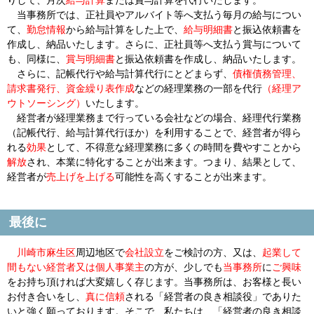
りして、月次
給与計算
または賞与計算を代行いたします。
当事務所では、正社員やアルバイト等へ支払う毎月の給与につい
て、
勤怠情報
から給与計算をした上で、
給与明細書
と振込依頼書を
作成し、納品いたします。さらに、正社員等へ支払う賞与について
も、同様に、
賞与明細書
と振込依頼書を作成し、納品いたします。
さらに、記帳代行や給与計算代行にとどまらず、
債権債務管理、
請求書発行、資金繰り表作成
などの経理業務の一部を代行
（経理ア
ウトソーシング）
いたします。
経営者が経理業務まで行っている会社などの場合、経理代行業務
（記帳代行、給与計算代行ほか）を利用することで、経営者が得ら
れる
効果
として、
不得意
な経理業務に多くの時間を費やすことから
解放
され、本業に
特化
することが出来ます。つまり、結果として、
経営者が
売上げを上げる
可能性を高くすることが出来ます。
最後に
川崎市麻生区
周辺地区
で
会社設立
をご検討の方、又は、
起業して
間もない経営者又は個人事業主
の方が、少しでも
当事務所
に
ご興味
をお持ち頂ければ大変嬉しく存じます。当事務所は、お客様と長い
お付き合いをし、
真に信頼
される「経営者の良き相談役」でありた
いと強く願っております。そこで、私たちは、「経営者の良き相談