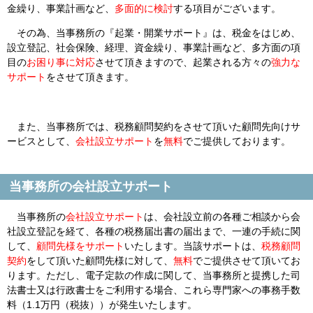
金繰り、事業計画など、
多面的に検討
する項目がございます。
その為、当事務所の『起業・開業サポート』は、税金をはじめ、
設立登記、社会保険、経理、資金繰り、事業計画など、多方面の項
目の
お困り事に対応
させて頂きますので、起業される方々の
強力な
サポート
をさせて頂きます。
また、当事務所では、税務顧問契約をさせて頂いた顧問先向けサ
ービスとして、
会社設立サポート
を
無料
でご提供しております。
当事務所の会社設立サポート
当事務所の
会社設立サポート
は、会社設立前の各種ご相談から会
社設立登記を経て、各種の税務届出書の届出まで、一連の手続に関
して、
顧問先様をサポート
いたします。当該サポートは、
税務顧問
契約
をして頂いた顧問先様に対して、
無料
でご提供させて頂いてお
ります。ただし、電子定款の作成に関して、当事務所と提携した司
法書士又は行政書士をご利用する場合、これら専門家への事務手数
料（1.1万円（税抜））が発生いたします。