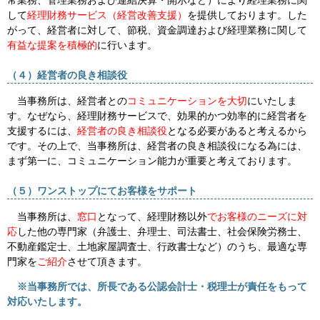
して
経理財務サービス（経営改善支援）
を提供しております。した
がって、経営者に対して、節税、資金調達および経理業務に関して
有益な提案を積極的
に行います。
（４）経営者の良き相談役
当事務所は、経営者との
コミュニケーションを大切
にいたしま
す。なぜなら、経理財務サービスで、効果的かつ効率的に経営者を
支援するには、
経営者の良き相談役
となる必要があると考えるから
です。その上で、当事務所は、経営者の良き相談役になる為には、
まず第一に、コミュニケーション能力が重要と考えております。
（５）ワンストップにてお客様をサポート
当事務所は、
窓口
となって、経理財務以外
でお客様のニーズに対
応
した他の専門家（弁護士、弁理士、司法書士、社会保険労務士、
不動産鑑定士、土地家屋調査士、行政書士など）のうち、最適な専
門家を
ご紹介
させて頂きます。
※当事務所では、所長である公認会計士・税理士が責任をもって
対応いたします。