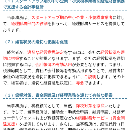
（１）スタートアップ期の中小企業・小規模事業者を経理財務業務
で支援する会計事務所
当事務所は、
スタートアップ期の中小企業・小規模事業者
に対し
て、
経理財務部門の役割
を担うべく、経理財務サービスを提供して
おります。
（２）経営状況の適切な把握を促進
経営者が、
適切な経営意思決定
をするには、会社の
経営状況を適
切に把握
することが前提となります。まず、会社の経営状況を適切
に把握するには、
会計帳簿の有効活用
が必要となります。つまり、
税務顧問として、貴社の会計帳簿を有効活用することで、経営者に
会社の経営状況を適切に把握できるように、
ご説明
します。その上
で、経営者は、適切な経営意思決定に、
専念
できます。
（３）節税対策、資金調達及び経理業務を通じて
有益な提案
当事務所は、税務顧問として、当然、
節税対策を徹底
いたしま
す。そして、当事務所は、補助金・助成金申請、融資申請、財務デ
ューデリジェンスおよび株価算定などの
経理財務サービス（資金調
達支援）
を提供しております。さらに、当事務所は、経理代行（日
常業務、管理業務および連結決算・開示など）により経理業務に関