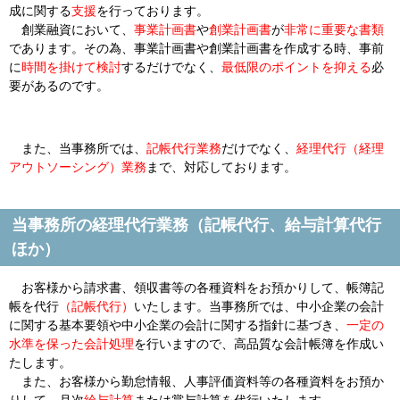
成に関する
支援
を行っております。
創業融資において、
事業計画書
や
創業計画書
が
非常に重要な書類
であります。その為、事業計画書や創業計画書を作成する時、
事前
に
時間を掛けて検討
するだけでなく、
最低限のポイントを抑える
必
要があるのです。
また、当事務所では、
記帳代行業務
だけでなく、
経理代行
（経理
アウトソーシング）
業務
まで、対応しております。
当事務所の経理代行業務（記帳代行、給与計算代行
ほか）
お客様から請求書、領収書等の各種資料をお預かりして、帳簿記
帳を代行
（記帳代行）
いたします。当事務所では、
中小企業の会計
に関する基本要領
や
中小企業の会計に関する指針
に基づき、
一定の
水準を保った会計処理
を行いますので、高品質な会計帳簿を作成い
たします。
また、お客様から勤怠情報、人事評価資料等の各種資料をお預か