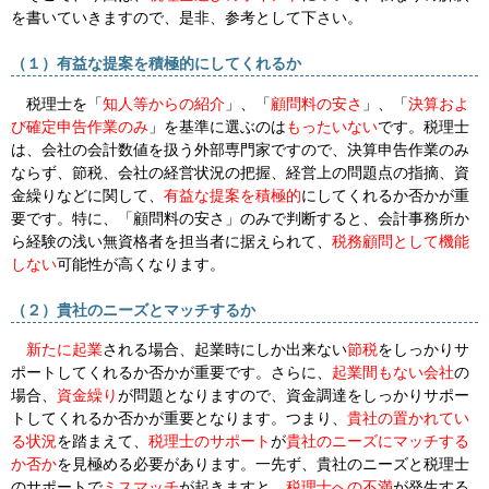
を書いていきますので、是非、参考として下さい。
（１）有益な提案を積極的にしてくれるか
税理士を「
知人等からの紹介
」、「
顧問料の安さ
」、「
決算およ
び確定申告作業のみ
」を基準に選ぶのは
もったいない
です。税理士
は、会社の会計数値を扱う外部専門家ですので、決算申告作業のみ
ならず、節税、会社の経営状況の把握、経営上の問題点の指摘、資
金繰りなどに関して、
有益な提案を積極的
にしてくれるか否かが重
要です。特に、「顧問料の安さ」のみで判断すると、会計事務所か
ら経験の浅い無資格者を担当者に据えられて、
税務顧問として機能
しない
可能性が高くなります。
（２）貴社のニーズとマッチするか
新たに起業
される場合、起業時にしか出来ない
節税
をしっかりサ
ポートしてくれるか否かが重要です。さらに、
起業間もない会社
の
場合、
資金繰り
が問題となりますので、
資金調達
をしっかりサポー
トしてくれるか否かが重要となります。つまり、
貴社の置かれてい
る状況
を踏まえて、
税理士のサポート
が
貴社のニーズにマッチする
か否か
を見極める必要があります。一先ず、貴社のニーズと税理士
のサポートで
ミスマッチ
が起きますと、
税理士への不満
が発生する