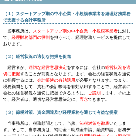
（１）スタートアップ期の中小企業・小規模事業者を経理財務業務
で支援する会計事務所
当事務所は、
スタートアップ期の中小企業・小規模事業者
に対し
て、
経理財務部門の役割
を担うべく、経理財務サービスを提供して
おります。
（２）経営状況の適切な把握を促進
経営者が、
適切な経営意思決定
をするには、会社の
経営状況を適
切に把握
することが前提となります。まず、会社の経営状況を適切
に把握するには、
会計帳簿の有効活用
が必要となります。つまり、
税務顧問として、貴社の会計帳簿を有効活用することで、経営者に
会社の経営状況を適切に把握できるように、
ご説明
します。その上
で、経営者は、適切な経営意思決定に、
専念
できます。
（３）節税対策、資金調達及び経理業務を通じて
有益な提案
当事務所は、税務顧問として、当然、
節税対策を徹底
いたしま
す。そして、当事務所は、補助金・助成金申請、融資申請、財務デ
ューデリジェンスおよび株価算定などの
経理財務サービス（資金調