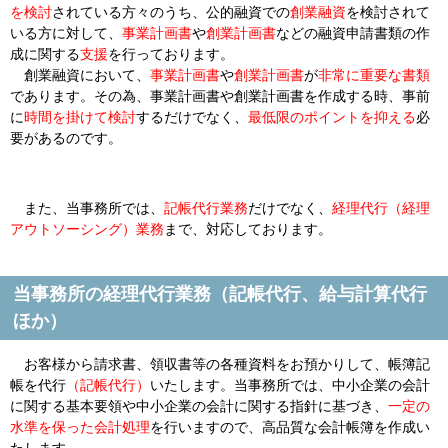
を検討
されている方々のうち、公的融資での
創業融資
を検討されて
いる方に対して、
事業計画書
や
創業計画書
などの融資申請書類の作
成に関する
支援
を行っております。
創業融資において、
事業計画書
や
創業計画書
が
非常に重要な書類
であります。その為、事業計画書や創業計画書を作成する時、
事前
に
時間を掛けて検討
するだけでなく、
最低限のポイントを抑える
必
要があるのです。
また、当事務所では、
記帳代行業務
だけでなく、
経理代行
（経理
アウトソーシング）
業務
まで、対応しております。
当事務所の経理代行業務（記帳代行、給与計算代行
ほか）
お客様から請求書、領収書等の各種資料をお預かりして、帳簿記
帳を代行
（記帳代行）
いたします。当事務所では、
中小企業の会計
に関する基本要領
や
中小企業の会計に関する指針
に基づき、
一定の
水準を保った会計処理
を行いますので、高品質な会計帳簿を作成い