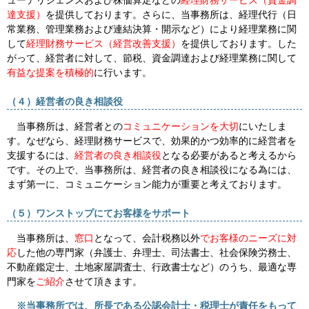
達支援）
を提供しております。さらに、当事務所は、経理代行（日
常業務、管理業務および連結決算・開示など）により経理業務に関
して
経理財務サービス（経営改善支援）
を提供しております。した
がって、経営者に対して、節税、資金調達および経理業務に関して
有益な提案を積極的
に行います。
（４）経営者の良き相談役
当事務所は、経営者との
コミュニケーションを大切
にいたしま
す。なぜなら、経理財務サービスで、効果的かつ効率的に経営者を
支援するには、
経営者の良き相談役
となる必要があると考えるから
です。その上で、当事務所は、経営者の良き相談役になる為には、
まず第一に、コミュニケーション能力が重要と考えております。
（５）ワンストップにてお客様をサポート
当事務所は、
窓口
となって、会計税務以外
でお客様のニーズに対
応
した他の専門家（弁護士、弁理士、司法書士、社会保険労務士、
不動産鑑定士、土地家屋調査士、行政書士など）のうち、最適な専
門家を
ご紹介
させて頂きます。
※当事務所では、所長である公認会計士・税理士が責任をもって