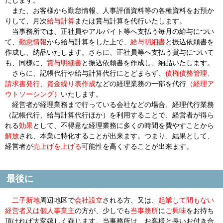
たします。
また、お客様から勤怠情報、人事評価資料等の各種資料をお預か
りして、月次
給与計算
または賞与計算を代行いたします。
当事務所では、正社員やアルバイト等へ支払う毎月の給与につい
て、
勤怠情報
から給与計算をした上で、
給与明細書
と振込依頼書を
作成し、納品いたします。さらに、正社員等へ支払う賞与について
も、同様に、
賞与明細書
と振込依頼書を作成し、納品いたします。
さらに、記帳代行や給与計算代行にとどまらず、
債権債務管理、
請求書発行、資金繰り表作成
などの経理業務の一部を代行
（経理ア
ウトソーシング）
いたします。
経営者が経理業務まで行っている会社などの場合、経理代行業務
（記帳代行、給与計算代行ほか）を利用することで、経営者が得ら
れる
効果
として、
不得意
な経理業務に多くの時間を費やすことから
解放
され、本業に
特化
することが出来ます。つまり、結果として、
経営者が
売上げを上げる
可能性を高くすることが出来ます。
最後に
二子新地
周辺地区
で
会社設立
される
方、又は、
起業して間もない
経営者又は個人事業主
の方が、少しでも
当事務所
に
ご興味
をお持ち
頂ければ大変嬉しく存じます。当事務所は、お客様と長いお付き合