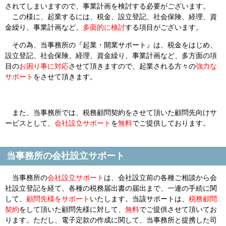
されてしまいますので、事業計画を検討する必要がございます。
この様に、起業するには、税金、設立登記、社会保険、経理、資
金繰り、事業計画など、
多面的に検討
する項目がございます。
その為、当事務所の『起業・開業サポート』は、税金をはじめ、
設立登記、社会保険、経理、資金繰り、事業計画など、多方面の項
目の
お困り事に対応
させて頂きますので、起業される方々の
強力な
サポート
をさせて頂きます。
また、当事務所では、税務顧問契約をさせて頂いた顧問先向けサ
ービスとして、
会社設立サポート
を
無料
でご提供しております。
当事務所の会社設立サポート
当事務所の
会社設立サポート
は、会社設立前の各種ご相談から会
社設立登記を経て、各種の税務届出書の届出まで、一連の手続に関
して、
顧問先様をサポート
いたします。当該サポートは、
税務顧問
契約
をして頂いた顧問先様に対して、
無料
でご提供させて頂いてお
ります。ただし、電子定款の作成に関して、当事務所と提携した司