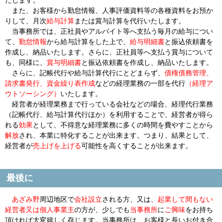
たします。
また、お客様から勤怠情報、人事評価資料等の各種資料をお預か
りして、月次
給与計算
または賞与計算を代行いたします。
当事務所では、正社員やアルバイト等へ支払う毎月の給与につい
て、
勤怠情報
から給与計算をした上で、
給与明細書
と振込依頼書を
作成し、納品いたします。さらに、正社員等へ支払う賞与について
も、同様に、
賞与明細書
と振込依頼書を作成し、納品いたします。
さらに、記帳代行や給与計算代行にとどまらず、
債権債務管理、
請求書発行、資金繰り表作成
などの経理業務の一部を代行
（経理ア
ウトソーシング）
いたします。
経営者が経理業務まで行っている会社などの場合、経理代行業務
（記帳代行、給与計算代行ほか）を利用することで、経営者が得ら
れる
効果
として、
不得意
な経理業務に多くの時間を費やすことから
解放
され、本業に
特化
することが出来ます。つまり、結果として、
経営者が
売上げを上げる
可能性を高くすることが出来ます。
最後に
あざみ野
周辺地区
で
会社設立
される
方、又は、
起業して間もない
経営者又は個人事業主
の方が、少しでも
当事務所
に
ご興味
をお持ち
頂ければ大変嬉しく存じます。当事務所は、お客様と長いお付き合