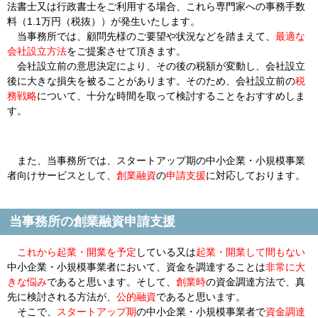
法書士又は行政書士をご利用する場合、これら専門家への事務手数
料（1.1万円（税抜））が発生いたします。
当事務所では、顧問先様のご要望や状況などを踏まえて、
最適な
会社設立方法
をご提案させて頂きます。
会社設立前の意思決定により、その後の税額が変動し、会社設立
後に大きな損失を被ることがあります。そのため、会社設立前の
税
務戦略
について、十分な時間を取って検討することをおすすめしま
す。
また、当事務所では、スタートアップ期の中小企業・小規模事業
者向けサービスとして、
創業融資
の
申請支援
に対応しております。
当事務所の創業融資申請支援
これから起業・開業を予定
している又は
起業・開業して間もない
中小企業・小規模事業者において、資金を調達することは
非常に大
きな悩み
であると思います。そして、
創業時
の資金調達方法で、真
先に検討される方法が、
公的融資
であると思います。
そこで、
スタートアップ期
の中小企業・小規模事業者で
資金調達