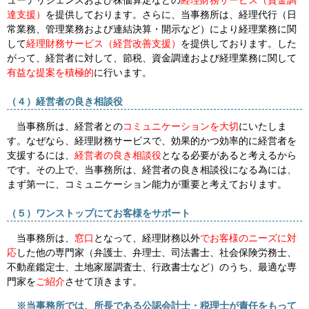
達支援）
を提供しております。さらに、当事務所は、経理代行（日
常業務、管理業務および連結決算・開示など）により経理業務に関
して
経理財務サービス（経営改善支援）
を提供しております。した
がって、経営者に対して、節税、資金調達および経理業務に関して
有益な提案を積極的
に行います。
（４）経営者の良き相談役
当事務所は、経営者との
コミュニケーションを大切
にいたしま
す。なぜなら、経理財務サービスで、効果的かつ効率的に経営者を
支援するには、
経営者の良き相談役
となる必要があると考えるから
です。その上で、当事務所は、経営者の良き相談役になる為には、
まず第一に、コミュニケーション能力が重要と考えております。
（５）ワンストップにてお客様をサポート
当事務所は、
窓口
となって、経理財務以外
でお客様のニーズに対
応
した他の専門家（弁護士、弁理士、司法書士、社会保険労務士、
不動産鑑定士、土地家屋調査士、行政書士など）のうち、最適な専
門家を
ご紹介
させて頂きます。
※当事務所では、所長である公認会計士・税理士が責任をもって