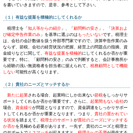
を書いていきますので、是非、参考として下さい。
（１）有益な提案を積極的にしてくれるか
税理士を「
知人等からの紹介
」、「
顧問料の安さ
」、「
決算およ
び確定申告作業のみ
」を基準に選ぶのは
もったいない
です。税理士
は、会社の会計数値を扱う外部専門家ですので、決算申告作業のみ
ならず、節税、会社の経営状況の把握、経営上の問題点の指摘、資
金繰りなどに関して、
有益な提案を積極的
にしてくれるか否かが重
要です。特に、「顧問料の安さ」のみで判断すると、会計事務所か
ら経験の浅い無資格者を担当者に据えられて、
税務顧問として機能
しない
可能性が高くなります。
（２）貴社のニーズとマッチするか
新たに起業
される場合、起業時にしか出来ない
節税
をしっかりサ
ポートしてくれるか否かが重要です。さらに、
起業間もない会社
の
場合、
資金繰り
が問題となりますので、
資金調達
をしっかりサポー
トしてくれるか否かが重要となります。つまり、
貴社の置かれてい
る状況
を踏まえて、
税理士のサポート
が
貴社のニーズにマッチする
か否か
を見極める必要があります。一先ず、貴社のニーズと税理士
のサポートで
ミスマッチ
が起きますと、
税理士への不満
が発生する