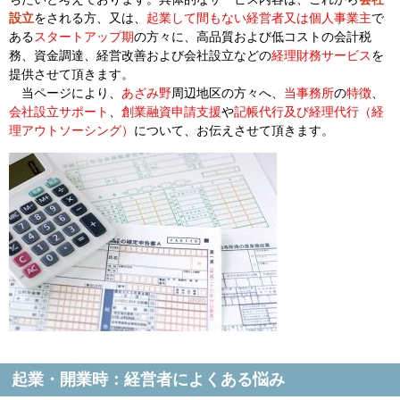
設立
をされる方、又は、
起業して間もない経営者又は個人事業主
で
ある
スタートアップ期
の方々に、高品質および低コストの会計税
務、資金調達、経営改善および会社設立などの
経理財務サービス
を
提供させて頂きます。
当ページにより、
あざみ野
周辺地区の方々へ、
当事務所
の
特徴
、
会社設立サポート
、
創業融資申請支援
や
記帳代行及び経理代行
（経
理アウトソーシング）
について、お伝えさせて頂きます。
起業・開業時：経営者によくある悩み