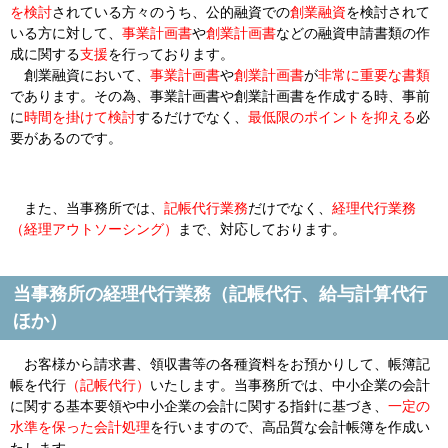
を検討
されている方々のうち、公的融資での
創業融資
を検討されて
いる方に対して、
事業計画書
や
創業計画書
などの融資申請書類の作
成に関する
支援
を行っております。
創業融資において、
事業計画書
や
創業計画書
が
非常に重要な書類
であります。その為、事業計画書や創業計画書を作成する時、
事前
に
時間を掛けて検討
するだけでなく、
最低限のポイントを抑える
必
要があるのです。
また、当事務所では、
記帳代行業務
だけでなく、
経理代行業務
（経理アウトソーシング）
まで、対応しております。
当事務所の経理代行業務（記帳代行、給与計算代行
ほか）
お客様から請求書、領収書等の各種資料をお預かりして、帳簿記
帳を代行
（記帳代行）
いたします。当事務所では、
中小企業の会計
に関する基本要領
や
中小企業の会計に関する指針
に基づき、
一定の
水準を保った会計処理
を行いますので、高品質な会計帳簿を作成い