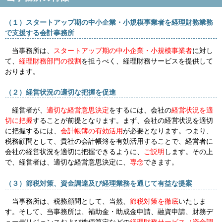
（１）スタートアップ期の中小企業・小規模事業者を経理財務業務
で支援する会計事務所
当事務所は、
スタートアップ期の中小企業・小規模事業者
に対し
て、
経理財務部門の役割
を担うべく、経理財務サービスを提供して
おります。
（２）経営状況の適切な把握を促進
経営者が、
適切な経営意思決定
をするには、会社の
経営状況を適
切に把握
することが前提となります。まず、会社の経営状況を適切
に把握するには、
会計帳簿の有効活用
が必要となります。つまり、
税務顧問として、貴社の会計帳簿を有効活用することで、経営者に
会社の経営状況を適切に把握できるように、
ご説明
します。その上
で、経営者は、適切な経営意思決定に、
専念
できます。
（３）節税対策、資金調達及び経理業務を通じて有益な提案
当事務所は、税務顧問として、当然、
節税対策を徹底
いたしま
す。そして、当事務所は、補助金・助成金申請、融資申請、財務デ
ューデリジェンスおよび株価算定などの
経理財務サービス（資金調