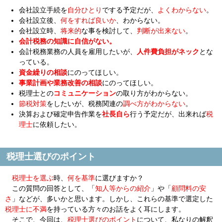
会社設立手続を
自分ひとり
でする予定だが、
よくわからない
。
会社設立後、
何をすれば良いか
、わからない。
会社設立時、
将来的
な事を検討して、
判断が出来ない
。
会計税務の知識に自信がない。
会計税務業務の人員を雇用したいが、
人件費負担がネック
とな
っている。
資金繰りの相談
にのってほしい。
事業計画や業務改善の相談
にのってほしい。
税理士との
コミュニケーション
の取り方がわからない。
節税対策
をしたいが、税務関連の
調べ方がわからない
。
決算および確定申告作業を
社長自ら
行う予定だが、出来れば
税
理士
に依頼したい。
税理士選びのポイント
税理士を選ぶ
時、
何を基準
に選びますか？
この質問の回答として、「
知人等からの紹介
」や「
顧問料の安
さ
」などが、多いかと思います。しかし、これらの基準で選定した
税理士に不満
を持っている方々のお話をよく耳にします。
そこで、今回は、
税理士選びのポイント
について、私なりの解釈