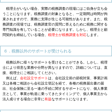
税理士がいない場合、実際の税務調査の現場にはご自身が立ち会
うことになります。税務調査の対象となると、一定期間は時間が拘
束されますので、業務に支障が生じる可能性があります。また、税
務調査の現場では、税務調査官の質問に答えるために税務に関する
専門知識を有していることが必要になります。しかし、税理士と顧
問契約を締結している場合、
税理士が税務調査を対応
します。
６．税務以外のサポートが受けられる
税務以外に様々なサポートを受けることができる。しかし、税理
士により得意な業務や分野が異なりますので、詳細については、直
接、税理士にご相談してください。
例えば、
会社設立サポート
は、会社設立前の節税対策、事業計画
又は各種ご相談から会社設立登記を経て、各種の税務届出書の届
出、社会保険に至る一連の手続に関するサポートになり、個人事業
主として、事業が軌道に乗ってきたタイミングで、個人事業主から
法人成りする場合に非常に
有益
なサポートになります。