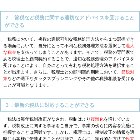
２．節税など税務に関する適切なアドバイスを受けること
ができる
税務において、複数の選択可能な税務処理方法から１つ選択でき
る場面において、自身にとって不利な税務処理方法を選択して
過大
な税金
を支払ってしまうことがあります。そこで、税務の専門家で
ある税理士と顧問契約することで、適切な税務処理のアドバイスを
受けることにより、自身にとって有利な税務処理方法を選択するこ
とが出来ます。さらに、税理士との顧問契約期間において、
節税対
策
などの適正なタックスプランニングやその他の税務相談を受ける
ことが可能となります。
３．最新の税法に対応することができる
税法は毎年税制改正がなされ、税制はより
複雑化
を増していま
す。税制改正に関する事項をご自身で、事業の傍らに内容を完璧に
把握することは困難です。しかし、税理士は、税制改正の情報を適
時にお客様に伝達することが可能で、さらに、実践的な方法で
役立