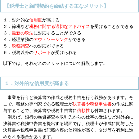
【税理士と顧問契約を締結する主なメリット】
１．対外的な
信用度
が高まる
２．節税など
税務に関する適切なアドバイス
を受けることができる
３．
最新の税法
に対応することができる
４．経理業務の
アウトソーシング
ができる
５．
税務調査
への対応ができる
６．税務以外の
サポート
が受けられる
以下では、それぞれのメリットについて解説します。
１．対外的な信用度が高まる
事業を行うと決算書の作成と税務申告を行う義務があります。そ
こで、税務の専門家である税理士が
決算書や税務申告書
の作成に関
与することで、決算書や税務申告書に
信頼性
も付加されます。
例えば、銀行の融資審査や取引先からの仕事の受注など対外的に
決算書や税務申告書を提出する場面では、税理士が作成に関与した
決算書や税務申告書は記載内容の信頼性が高く、交渉等を有利に進
められる場合があります。