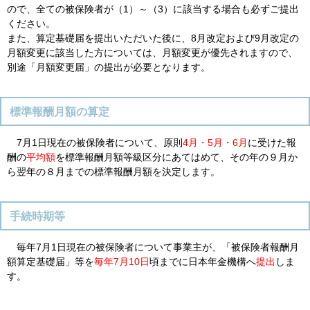
ので、全ての被保険者が（1）～（3）に該当する場合も必ずご提出
ください。
また、算定基礎届を提出いただいた後に、8月改定および9月改定の
月額変更に該当した方については、月額変更が優先されますので、
別途「月額変更届」の提出が必要となります。
標準報酬月額の算定
7月1日現在の被保険者について、原則
4月・5月・6月
に受けた報
酬の
平均額
を標準報酬月額等級区分にあてはめて、その年の９月か
ら翌年の８月までの標準報酬月額を決定します。
手続時期等
毎年7月1日現在の被保険者について事業主が、「被保険者報酬月
額算定基礎届」等を
毎年7月10日
頃までに日本年金機構へ
提出
しま
す。