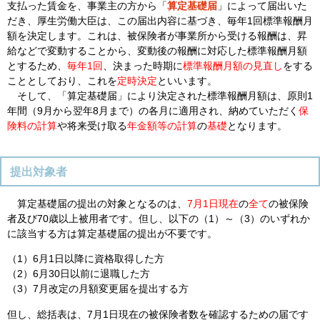
支払った賃金を、事業主の方から「
算定基礎届
」によって届出いた
だき、厚生労働大臣は、この届出内容に基づき、毎年1回標準報酬月
額を決定します。これは、被保険者が事業所から受ける報酬は、昇
給などで変動することから、変動後の報酬に対応した標準報酬月額
とするため、
毎年1回
、決まった時期に
標準報酬月額の見直し
をする
こととしており、これを
定時決定
といいます。
そして、「算定基礎届」により決定された標準報酬月額は、原則1
年間（9月から翌年8月まで）の各月に適用され、納めていただく
保
険料の計算
や将来受け取る
年金額等の計算
の
基礎
となります。
提出対象者
算定基礎届の提出の対象となるのは、
7月1日現在
の
全て
の被保険
者及び70歳以上被用者です。但し、以下の（1）～（3）のいずれか
に該当する方は算定基礎届の提出が不要です。
（1）6月1日以降に資格取得した方
（2）6月30日以前に退職した方
（3）7月改定の月額変更届を提出する方
但し、総括表は、7月1日現在の被保険者数を確認するための届です