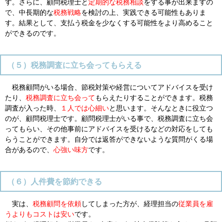
す。さらに、顧問税理士と
定期的な税務相談
をする事が出来ますの
で、中長期的な
税務戦略
を検討の上、実践できる可能性もありま
す。結果として、支払う税金を少なくする可能性をより高めること
ができるのです。
（５）税務調査に立ち会ってもらえる
税務顧問がいる場合、節税対策や経営についてアドバイスを受け
たり、
税務調査に立ち会って
もらえたりすることができます。税務
調査が入った時、
１人では心細い
と思います。そんなときに役立つ
のが、顧問税理士です。顧問税理士がいる事で、税務調査に立ち会
ってもらい、その他事前にアドバイスを受けるなどの対応をしても
らうことができます。自分では返答ができないような質問がくる場
合があるので、
心強い味方
です。
（６）人件費を節約できる
実は、
税務顧問を依頼
してしまった方が、経理担当の
従業員を雇
うよりもコストは安い
です。