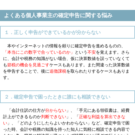
よくある個人事業主の確定申告に関する悩み
１．正しく申告ができているかが分からない
本やインターネットの情報を頼りに確定申告を進めるものの、
「本当にこの数字で合っているのか」
という
不安
を覚えます。さら
に、会計や税務の知識がない場合、仮に決算数値を誤っていなくて
も
節税の機会を見過ごす
ケースもあります。また間違った決算数値
を申告することで、後に
追徴課税
を取られたりするケースもありま
す。
２．確定申告で困ったときに誰にも相談できない
「会計仕訳の仕方が
分からない
」、「手元にある領収書は、経費
計上ができるものか
判断できない
」、「
正確な利益を算出できな
い
」、「どのようにしたらよいかわからない」など、確定申告で困
った時、会計や税務の知識を持った知人に気軽に相談できる内容で