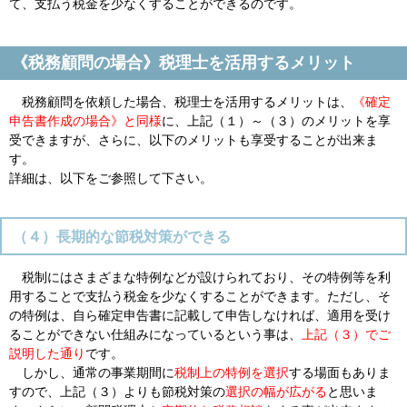
て、支払う税金を少なくすることができるのです。
《税務顧問の場合》税理士を活用するメリット
税務顧問を依頼した場合、税理士を活用するメリットは、
《確定
申告書作成の場合》と同様
に、上記（１）～（３）のメリットを享
受できますが、さらに、以下のメリットも享受することが出来ま
す。
詳細は、以下をご参照して下さい。
（４）長期的な節税対策ができる
税制にはさまざまな特例などが設けられており、その特例等を利
用することで支払う税金を少なくすることができます。ただし、そ
の特例は、自ら確定申告書に記載して申告しなければ、適用を受け
ることができない仕組みになっているという事は、
上記（３）でご
説明した通り
です。
しかし、通常の事業期間に
税制上の特例を選択
する場面もありま
すので、上記（３）よりも節税対策の
選択の幅が広がる
と思いま