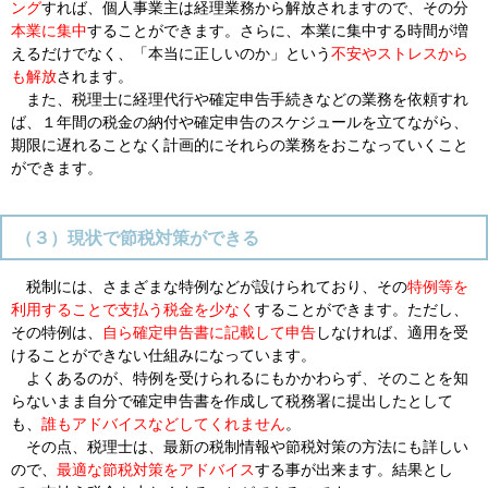
ング
すれば、個人事業主は経理業務から解放されますので、その分
本業に集中
することができます。さらに、本業に集中する時間が増
えるだけでなく、「本当に正しいのか」という
不安やストレスから
も解放
されます。
また、税理士に経理代行や確定申告手続きなどの業務を依頼すれ
ば、１年間の税金の納付や確定申告のスケジュールを立てながら、
期限に遅れることなく計画的にそれらの業務をおこなっていくこと
ができます。
（３）現状で節税対策ができる
税制には、さまざまな特例などが設けられており、その
特例等を
利用することで支払う税金を少なく
することができます。ただし、
その特例は、
自ら確定申告書に記載して申告
しなければ、適用を受
けることができない仕組みになっています。
よくあるのが、特例を受けられるにもかかわらず、そのことを知
らないまま自分で確定申告書を作成して税務署に提出したとして
も、
誰もアドバイスなどしてくれません
。
その点、税理士は、最新の税制情報や節税対策の方法にも詳しい
ので、
最適な節税対策をアドバイス
する事が出来ます。結果とし