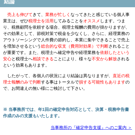
結論
売上も伸びて
きて、
業務が忙しく
なってきたと感じている個人事
業主は、ぜひ
税理士を活用
してみることを
オススメ
します。つま
り、税務顧問を依頼する場合、税理士報酬の費用が掛かりますが、
その効果として、節税対策で税金を少なくし、さらに、経理業務の
アウトソーシングで人件費の節約し、本業に集中できることで売上
を増加させるという
総合的な収支（費用対効果）で判断
されること
が重要です。また、税理士へ確定申告や経理業務を
依頼したという
安心
と税理士へ
相談できる
ことにより、様々な
不安から解放
される
という効果もあります。
したがって、各個人の状況により結論は異なりますが、
直近の税
理士報酬のみで判断
する事はトータルで
損する可能性もあります
の
で、お間違えの無い様にご検討して下さい。
※ 当事務所では、
年1回の確定申告対応
として、
決算・税務申告書
作成のみ
の支援もいたします。
当事務所の『確定申告支援』へのご案内 ＞