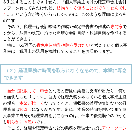
を判別することもできません。『個人事業主向けの確定申告用会計
ソフトを買ってみたけれど、
結局うまく使うことができませんでし
た
。』という方が多くいらっしゃるのは、このような理由によるも
のです。
その点、税理士は会計帳簿の作成や確定申告書の作成の
専門家
で
すから、法律の規定に沿った正確な会計書類・税務書類を作成する
ことができます。
特に、65万円の
青色申告特別控除を受けたい
と考えている個人事
業主は、税理士の活用を検討してみることをお奨めします。
（２）経理業務に時間を取られなくなるので、本業に専念
できます
自分で記帳して、申告
となると普段の業務に支障が出たり、何か
と面倒だったりします。自力で経理業務をやっている個人事業主様
の場合、
本業が忙しく
なってくると、領収書の整理や集計などの経
理業務は
後回し
になりがちです。逆に、本業の時間を割いてまで個
人事業主自身が経理業務をおこなうのは、仕事の優先順位の点から
も
明らかに間違い
です。
そこで、経理や確定申告などの業務を税理士などに
アウトソーシ