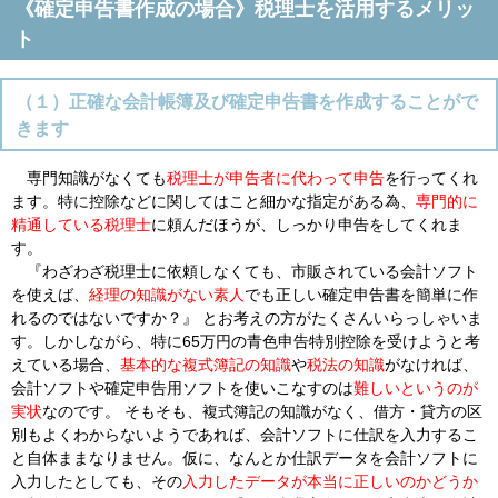
《確定申告書作成の場合》税理士を活用するメリッ
ト
（１）正確な会計帳簿及び確定申告書を作成することがで
きます
専門知識がなくても
税理士が申告者に代わって申告
を行ってくれ
ます。特に控除などに関してはこと細かな指定がある為、
専門的に
精通している税理士
に頼んだほうが、しっかり申告をしてくれま
す。
『わざわざ税理士に依頼しなくても、市販されている会計ソフト
を使えば、
経理の知識がない素人
でも正しい確定申告書を簡単に作
れるのではないですか？』 とお考えの方がたくさんいらっしゃいま
す。しかしながら、特に65万円の青色申告特別控除を受けようと考
えている場合、
基本的な複式簿記の知識
や
税法の知識
がなければ、
会計ソフトや確定申告用ソフトを使いこなすのは
難しいというのが
実状
なのです。 そもそも、複式簿記の知識がなく、借方・貸方の区
別もよくわからないようであれば、会計ソフトに仕訳を入力するこ
と自体ままなりません。仮に、なんとか仕訳データを会計ソフトに
入力したとしても、その
入力したデータが本当に正しいのかどうか