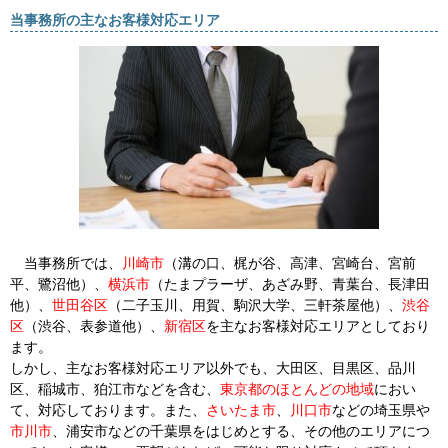
当事務所の主なお客様対応エリア
当事務所では、
川崎市
（溝の口、梶が谷、高津、宮崎台、宮前
平、鷺沼他）、
横浜市
（たまプラーザ、あざみ野、青葉台、長津田
他）、
世田谷区
（二子玉川、用賀、駒沢大学、三軒茶屋他）、
渋谷
区
（渋谷、表参道他）、
新宿区
を主なお客様対応エリアとしており
ます。
しかし、主なお客様対応エリア以外でも、大田区、目黒区、品川
区、稲城市、狛江市などを含む、
東京都のほとんどの地域
におい
て、対応しております。また、
さいたま市
、
川口市
などの埼玉県や
市川市
、浦安市
などの千葉県をはじめとする、その他のエリアにつ