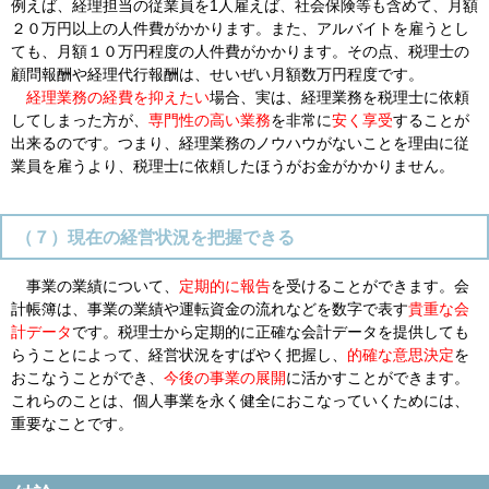
例えば、経理担当の従業員を1人雇えば、社会保険等も含めて、月額
２０万円以上の人件費がかかります。また、アルバイトを雇うとし
ても、月額１０万円程度の人件費がかかります。その点、税理士の
顧問報酬や経理代行報酬は、せいぜい月額数万円程度です。
経理業務の経費を抑えたい
場合、実は、経理業務を税理士に依頼
してしまった方が、
専門性の高い業務
を非常に
安く享受
することが
出来るのです。つまり、経理業務のノウハウがないことを理由に従
業員を雇うより、税理士に依頼したほうがお金がかかりません。
（７）現在の経営状況を把握できる
事業の業績について、
定期的に報告
を受けることができます。会
計帳簿は、事業の業績や運転資金の流れなどを数字で表す
貴重な会
計データ
です。税理士から定期的に正確な会計データを提供しても
らうことによって、経営状況をすばやく把握し、
的確な意思決定
を
おこなうことができ、
今後の事業の展開
に活かすことができます。
これらのことは、個人事業を永く健全におこなっていくためには、
重要なことです。