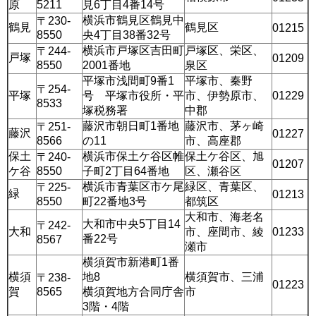
原
5211
見6丁目4番14号
横浜市鶴見区鶴見中
〒230-
鶴見
鶴見区
01215
8550
央4丁目38番32号
横浜市戸塚区吉田町
戸塚区、栄区、
〒244-
戸塚
01209
8550
2001番地
泉区
平塚市浅間町9番1
平塚市、秦野
〒254-
平塚
号 平塚市役所・平
市、伊勢原市、
01229
8533
塚税務署
中郡
藤沢市朝日町1番地
藤沢市、茅ヶ崎
〒251-
藤沢
01227
8566
の11
市、高座郡
保土
横浜市保土ケ谷区帷
保土ケ谷区、旭
〒240-
01207
ケ谷
8550
子町2丁目64番地
区、瀬谷区
横浜市青葉区市ケ尾
緑区、青葉区、
〒225-
緑
01213
8550
町22番地3号
都筑区
大和市、海老名
大和市中央5丁目14
〒242-
大和
市、座間市、綾
01233
番22号
8567
瀬市
横須賀市新港町1番
横須
地8
横須賀市、三浦
〒238-
01223
賀
8565
横須賀地方合同庁舎
市
3階・4階