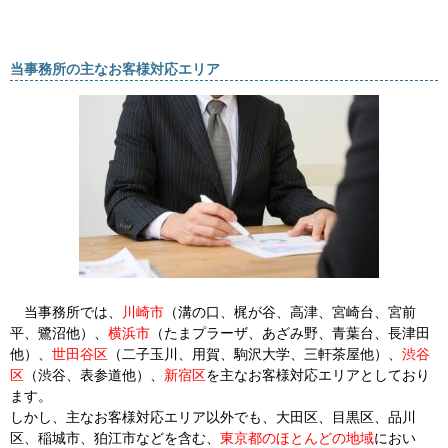
当事務所の主なお客様対応エリア
当事務所では、
川崎市
（溝の口、梶が谷、高津、宮崎台、宮前
平、鷺沼他）、
横浜市
（たまプラーザ、あざみ野、青葉台、長津田
他）、
世田谷区
（二子玉川、用賀、駒沢大学、三軒茶屋他）、
渋谷
区
（渋谷、表参道他）、
新宿区
を主なお客様対応エリアとしており
ます。
しかし、主なお客様対応エリア以外でも、大田区、目黒区、品川
区、稲城市、狛江市などを含む、
東京都のほとんどの地域
におい