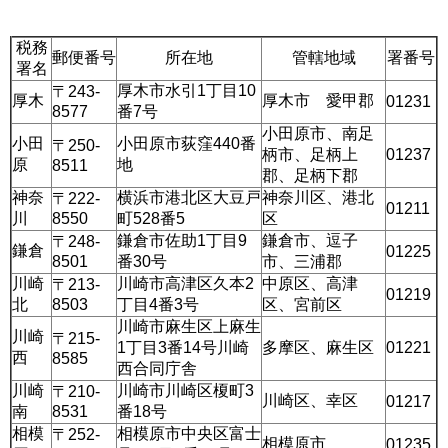
税務
郵便番号
所在地
管轄地域
署番号
署名
厚木市水引1丁目10
〒243-
厚木
厚木市 愛甲郡
01231
8577
番7号
小田原市、南足
小田
小田原市荻窪440番
〒250-
柄市、足柄上
01237
原
地
8511
郡、足柄下郡
神奈
横浜市港北区大豆戸
神奈川区、港北
〒222-
01211
川
8550
町528番5
区
鎌倉市佐助1丁目9
鎌倉市、逗子
〒248-
鎌倉
01225
8501
番30号
市、三浦郡
川崎
川崎市高津区久本2
中原区、高津
〒213-
01219
北
8503
丁目4番3号
区、宮前区
川崎市麻生区上麻生
川崎
〒215-
1丁目3番14号川崎
多摩区、麻生区
01221
西
8585
西合同庁舎
川崎
川崎市川崎区榎町3
〒210-
川崎区、幸区
01217
南
8531
番18号
相模
相模原市中央区富士
〒252-
相模原市
01235