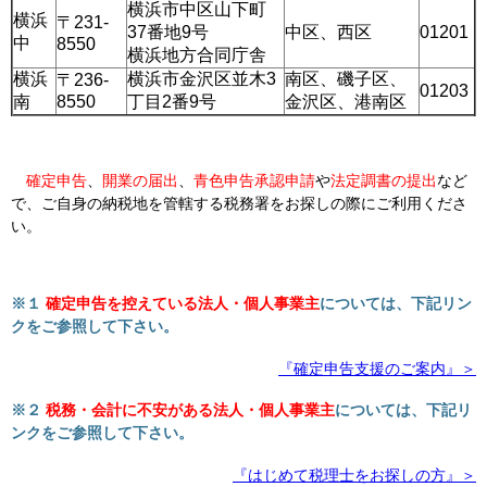
横浜市中区山下町
横浜
〒231-
37番地9号
中区、西区
01201
中
8550
横浜地方合同庁舎
横浜
横浜市金沢区並木3
南区、磯子区、
〒236-
01203
南
8550
丁目2番9号
金沢区、港南区
確定申告
、
開業の届出
、
青色申告承認申請
や
法定調書の提出
など
で、ご自身の納税地を管轄する税務署をお探しの際にご利用くださ
い。
※１
確定申告を控えている法人・個人事業主
については、下記リン
クをご参照して下さい。
『確定申告支援のご案内』＞
※２
税務・会計に不安がある法人・個人事業主
については、下記リ
ンクをご参照して下さい。
『はじめて税理士をお探しの方』＞