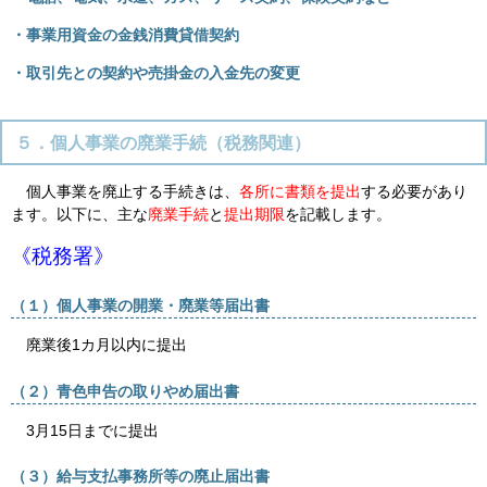
・事業用資金の金銭消費貸借契約
・取引先との契約や売掛金の入金先の変更
５．個人事業の廃業手続（税務関連）
個人事業を廃止する手続きは、
各所に書類を提出
する必要があり
ます。以下に、主な
廃業手続
と
提出期限
を記載します。
《税務署》
（１）個人事業の開業・廃業等届出書
廃業後
1
カ月以内に提出
（２）青色申告の取りやめ届出書
3月
15
日までに提出
（３）給与支払事務所等の廃止届出書