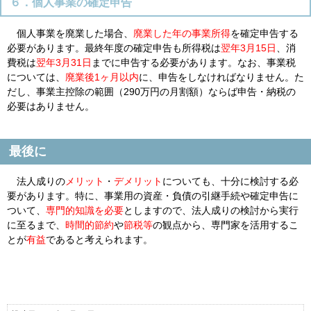
６．個人事業の確定申告
個人事業を廃業した場合、
廃業した年の事業所得
を確定申告する
必要があります。最終年度の確定申告も所得税は
翌年3月15日
、消
費税は
翌年3月31日
までに申告する必要があります。なお、事業税
については、
廃業後1ヶ月以内
に、申告をしなければなりません。た
だし、事業主控除の範囲（
290
万円の月割額）ならば申告・納税の
必要はありません。
最後に
法人成りの
メリット
・
デメリット
についても、十分に検討する必
要があります。特に、事業用の資産・負債の引継手続や確定申告に
ついて、
専門的知識を必要
としますので、法人成りの検討から実行
に至るまで、
時間的節約
や
節税等
の観点から、専門家を活用するこ
とが
有益
であると考えられます。