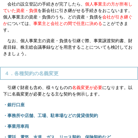
会社の設立登記の手続きが完了したら、
個人事業主の方が所有し
ていた資産・負債
を新会社に引き継がせる手続きをおこないます。
個人事業主の資産・負債のうち、どの資産・負債を
会社が引き継ぐ
か
については、
事業主と会社との間で任意に決める
ことができま
す。
なお、個人事業主の資産・負債を引継ぐ際、事業譲渡契約書、財
産目録、株主総会議事録などを用意することについても検討してお
きましょう。
４．各種契約の名義変更
引継ぐ財産も含め、様々なものの
名義変更が必要
になります。以
下に名義変更が必要となる主な契約を例示します。
・銀行口座
・事務所や店舗、工場、駐車場などの賃貸借契約
・事業用車両
・電話、電気、水道、ガス、リース契約、保険契約など