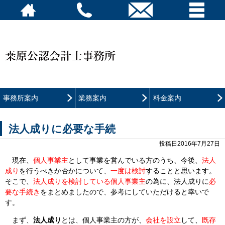
事務所案内
業務案内
料金案内
法人成りに必要な手続
投稿日2016年7月27日
現在、
個人事業主
として事業を営んでいる方のうち、今後、
法人
成り
を行うべきか否かについて、
一度は検討
することと思います。
そこで、
法人成りを検討している個人事業主
の為に、法人成りに
必
要な手続き
をまとめましたので、参考にしていただけると幸いで
す。
まず、
法人成り
とは、個人事業主の方が、
会社を設立
して、
既存