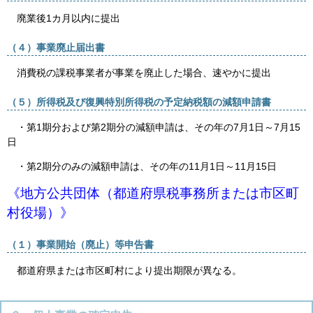
廃業後
1
カ月以内に提出
（４）事業廃止届出書
消費税の課税事業者が事業を廃止した場合、速やかに提出
（５）所得税及び復興特別所得税の予定納税額の減額申請書
・第
1
期分および第
2
期分の減額申請は、その年の
7
月
1
日～
7
月
15
日
・第
2
期分のみの減額申請は、その年の
11
月
1
日～
11
月
15
日
《地方公共団体（都道府県税事務所または市区町
村役場）》
（１）事業開始（廃止）等申告書
都道府県または市区町村により提出期限が異なる。