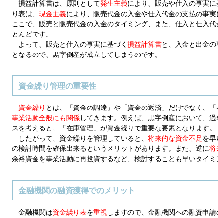
損益計算書は、原則として
発生主義
により、販売や仕入の事実に
り表は、
現金主義
により、販売代金の入金や仕入代金の支払の事実
ここで、販売と販売代金の入金のタイミング、また、仕入と仕入代
とんどです。
よって、販売と仕入の事実に基づく
損益計算書
と、入金と出金の
となるので、黒字倒産が成立してしまうのです。
資金繰り管理の重要性
資金繰り
とは、「資金の調達」や「資金の返済」だけでなく、「
事業活動全般にも関係
してきます。例えば、黒字倒産において、過
スを考えると、「在庫管理」が資金繰りで重要な要素となります。
したがって、資金繰りを管理していると、
将来的な資金不足
を早
の検討時間を確保出来るというメリットがあります。また、逆に
将
余裕資金を事業活動に再投資するなど、検討することも早いタイミ
金融機関の融資獲得でのメリット
金融機関は
資金繰り表
を
重視
しますので、金融機関への融資申請