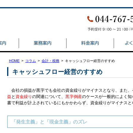
HOME
コラム
会計・税務
キャッシュフロー経営のすすめ
キャッシュフロー経営のすすめ
会社の損益が黒字でも会社の資金繰りがマイナスとなり、また、
益
と
資金繰り
の関連について、
黒字倒産
のケース
が一般的によく知
書で利益が計上されているにもかかわらず、資金繰りがマイナスと
「発生主義」と「現金主義」のズレ