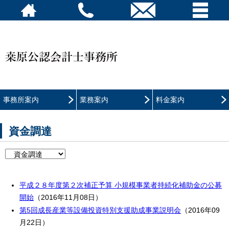
事務所案内
業務案内
料金案内
資金調達
平成２８年度第２次補正予算 小規模事業者持続化補助金の公募
開始
（2016年11月08日）
第5回成長産業等設備投資特別支援助成事業説明会
（2016年09
月22日）